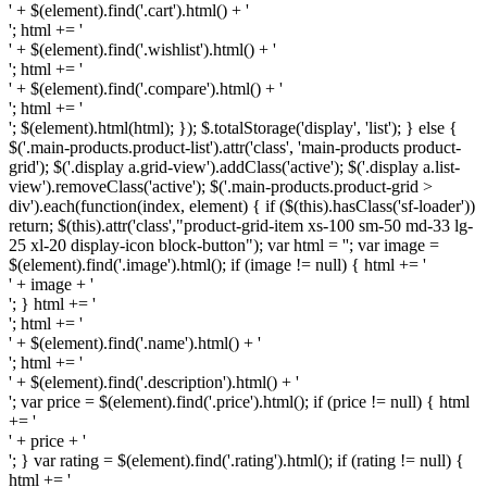
' + $(element).find('.cart').html() + '
'; html += '
' + $(element).find('.wishlist').html() + '
'; html += '
' + $(element).find('.compare').html() + '
'; html += '
'; $(element).html(html); }); $.totalStorage('display', 'list'); } else {
$('.main-products.product-list').attr('class', 'main-products product-
grid'); $('.display a.grid-view').addClass('active'); $('.display a.list-
view').removeClass('active'); $('.main-products.product-grid >
div').each(function(index, element) { if ($(this).hasClass('sf-loader'))
return; $(this).attr('class',"product-grid-item xs-100 sm-50 md-33 lg-
25 xl-20 display-icon block-button"); var html = ''; var image =
$(element).find('.image').html(); if (image != null) { html += '
' + image + '
'; } html += '
'; html += '
' + $(element).find('.name').html() + '
'; html += '
' + $(element).find('.description').html() + '
'; var price = $(element).find('.price').html(); if (price != null) { html
+= '
' + price + '
'; } var rating = $(element).find('.rating').html(); if (rating != null) {
html += '