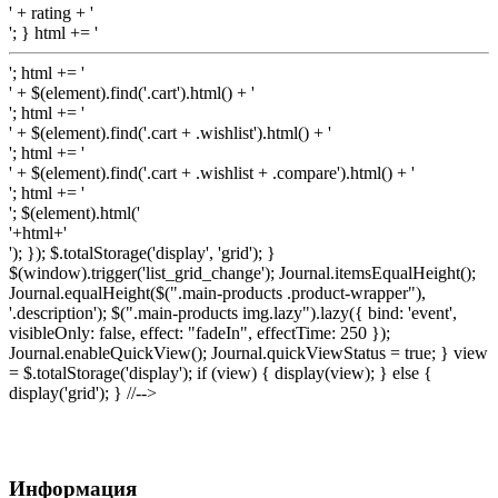
' + rating + '
'; } html += '
'; html += '
' + $(element).find('.cart').html() + '
'; html += '
' + $(element).find('.cart + .wishlist').html() + '
'; html += '
' + $(element).find('.cart + .wishlist + .compare').html() + '
'; html += '
'; $(element).html('
'+html+'
'); }); $.totalStorage('display', 'grid'); }
$(window).trigger('list_grid_change'); Journal.itemsEqualHeight();
Journal.equalHeight($(".main-products .product-wrapper"),
'.description'); $(".main-products img.lazy").lazy({ bind: 'event',
visibleOnly: false, effect: "fadeIn", effectTime: 250 });
Journal.enableQuickView(); Journal.quickViewStatus = true; } view
= $.totalStorage('display'); if (view) { display(view); } else {
display('grid'); } //-->
Информация