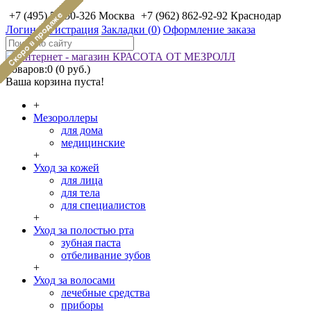
+7 (495) 50-50-326 Москва
+7 (962) 862-92-92 Краснодар
Логин
Регистрация
Закладки (
0
)
Оформление заказа
Товаров:0 (0 руб.)
Ваша корзина пуста!
+
Мезороллеры
для дома
медицинские
+
Уход за кожей
для лица
для тела
для специалистов
+
Уход за полостью рта
зубная паста
отбеливание зубов
+
Уход за волосами
лечебные средства
приборы