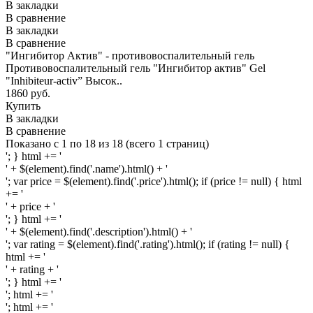
В закладки
В сравнение
В закладки
В сравнение
"Ингибитор Актив" - противовоспалительный гель
Противовоспалительный гель "Ингибитор актив" Gel
"Inhibiteur-activ” Высок..
1860 руб.
Купить
В закладки
В сравнение
Показано с 1 по 18 из 18 (всего 1 страниц)
'; } html += '
' + $(element).find('.name').html() + '
'; var price = $(element).find('.price').html(); if (price != null) { html
+= '
' + price + '
'; } html += '
' + $(element).find('.description').html() + '
'; var rating = $(element).find('.rating').html(); if (rating != null) {
html += '
' + rating + '
'; } html += '
'; html += '
'; html += '